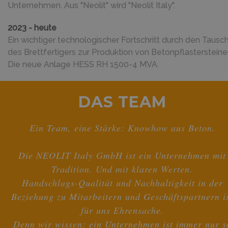
Unternehmen. Aus "Neolit" wird "Neolit Italy".
2023 - heute
Ein wichtiger technologischer Fortschritt durch den Tausc
des Brettfertigers zur Produktion von Betonpflastersteine
Die neue Anlage HESS RH 1500-4 MVA.
DAS TEAM
Ein Team, eine Stärke: Knowhow aus Beton.
Die NEOLIT Italy GmbH ist ein Unternehmen mit
Tradition. Und mit klaren Werten.
Handschlags-Qualität und Nachhaltigkeit in der
Beziehung zu Mitarbeitern und Geschäftspartnern i
für uns Ehrensache.
Denn wir wissen: ein Unternehmen ist immer nur s