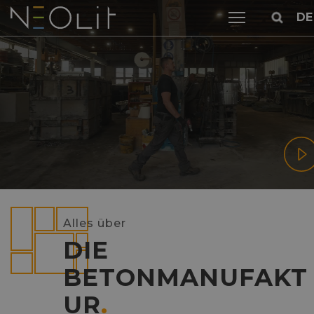
DE
Alles über
DIE
BETONMANUFAKT
UR
.