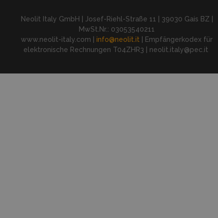
Neolit Italy GmbH | Josef-Riehl-Straße 11 | 39030 Gais BZ |
MwSt.Nr.: 03053540211
www.neolit-italy.com |
info@neolit.it
| Empfängerkodex für
elektronische Rechnungen T04ZHR3 | neolit.italy@pec.it