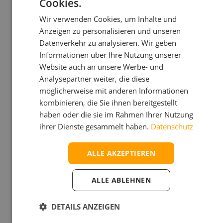
Cookies.
AUSSENDIENSTMITARBEITER
GERMAN
MICHAEL LASTA
Wir verwenden Cookies, um Inhalte und
ITALIAN
Anzeigen zu personalisieren und unseren
Datenverkehr zu analysieren. Wir geben
Informationen über Ihre Nutzung unserer
Website auch an unsere Werbe- und
Analysepartner weiter, die diese
möglicherweise mit anderen Informationen
kombinieren, die Sie ihnen bereitgestellt
haben oder die sie im Rahmen Ihrer Nutzung
ihrer Dienste gesammelt haben.
Datenschutz
ALLE AKZEPTIEREN
39 348 64 29 459
lasta@neolit.it
ALLE ABLEHNEN
DETAILS ANZEIGEN