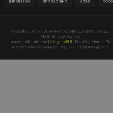
IMPRESSUM
SPONSORING
AGBS
COOK
Neolit Italy GmbH | Josef-Riehl-Straße 11 | 39030 Gais BZ |
MwSt.Nr.: 03053540211
www.neolit-italy.com |
info@neolit.it
| Empfängerkodex für
elektronische Rechnungen T04ZHR3 | neolit.italy@pec.it