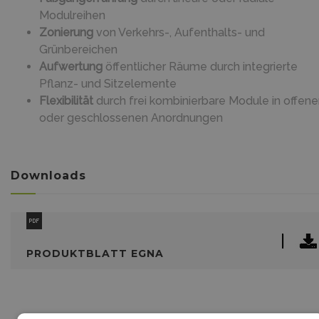
Modulreihen
Zonierung
von Verkehrs-, Aufenthalts- und
Grünbereichen
Aufwertung
öffentlicher Räume durch integrierte
Pflanz- und Sitzelemente
Flexibilität
durch frei kombinierbare Module in offen
oder geschlossenen Anordnungen
Downloads
PRODUKTBLATT EGNA