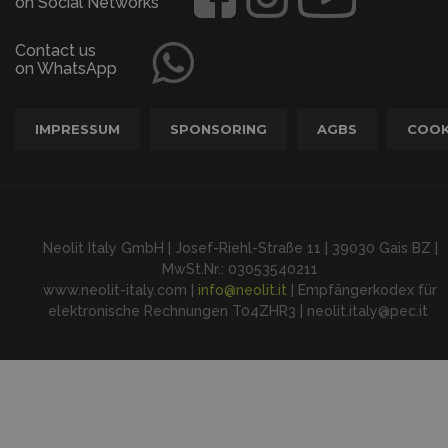
on Social Networks
Contact us
on WhatsApp
IMPRESSUM
SPONSORING
AGBS
COOK
Neolit Italy GmbH | Josef-Riehl-Straße 11 | 39030 Gais BZ |
MwSt.Nr.: 03053540211
www.neolit-italy.com |
info@neolit.it
| Empfängerkodex für
elektronische Rechnungen T04ZHR3 | neolit.italy@pec.it