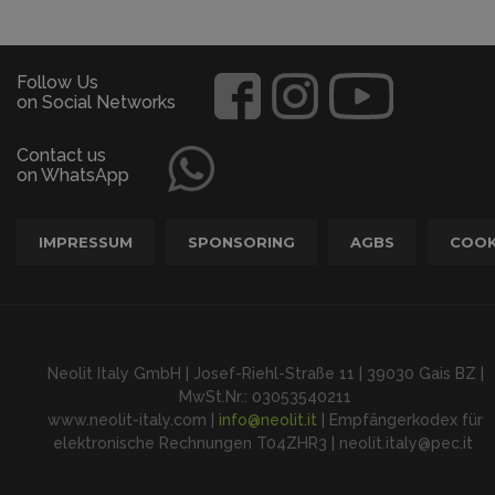
Follow Us
on Social Networks
Contact us
on WhatsApp
IMPRESSUM
SPONSORING
AGBS
COOK
Neolit Italy GmbH | Josef-Riehl-Straße 11 | 39030 Gais BZ |
MwSt.Nr.: 03053540211
www.neolit-italy.com |
info@neolit.it
| Empfängerkodex für
elektronische Rechnungen T04ZHR3 | neolit.italy@pec.it