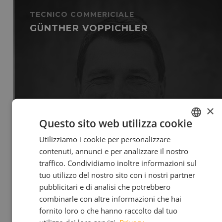
TECNICO COMMERICIALE
GÜNTHER VOPPICHLER
×
Questo sito web utilizza cookie
Utilizziamo i cookie per personalizzare
GERMAN
contenuti, annunci e per analizzare il nostro
ITALIAN
traffico. Condividiamo inoltre informazioni sul
39 348 349 5986
tuo utilizzo del nostro sito con i nostri partner
voppichler@neolit.it
pubblicitari e di analisi che potrebbero
combinarle con altre informazioni che hai
fornito loro o che hanno raccolto dal tuo